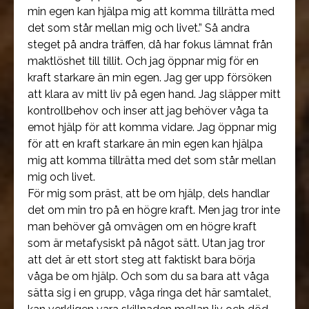
min egen kan hjälpa mig att komma tillrätta med
det som står mellan mig och livet.” Så andra
steget på andra träffen, då har fokus lämnat från
maktlöshet till tillit. Och jag öppnar mig för en
kraft starkare än min egen. Jag ger upp försöken
att klara av mitt liv på egen hand. Jag släpper mitt
kontrollbehov och inser att jag behöver våga ta
emot hjälp för att komma vidare. Jag öppnar mig
för att en kraft starkare än min egen kan hjälpa
mig att komma tillrätta med det som står mellan
mig och livet.
För mig som präst, att be om hjälp, dels handlar
det om min tro på en högre kraft. Men jag tror inte
man behöver gå omvägen om en högre kraft
som är metafysiskt på något sätt. Utan jag tror
att det är ett stort steg att faktiskt bara börja
våga be om hjälp. Och som du sa bara att våga
sätta sig i en grupp, våga ringa det här samtalet,