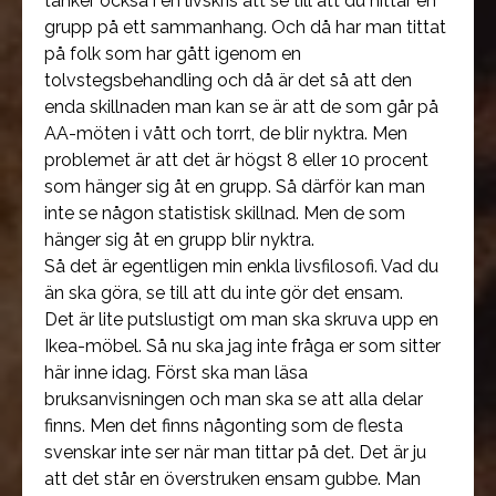
tänker också i en livskris att se till att du hittar en
grupp på ett sammanhang. Och då har man tittat
på folk som har gått igenom en
tolvstegsbehandling och då är det så att den
enda skillnaden man kan se är att de som går på
AA-möten i vått och torrt, de blir nyktra. Men
problemet är att det är högst 8 eller 10 procent
som hänger sig åt en grupp. Så därför kan man
inte se någon statistisk skillnad. Men de som
hänger sig åt en grupp blir nyktra.
Så det är egentligen min enkla livsfilosofi. Vad du
än ska göra, se till att du inte gör det ensam.
Det är lite putslustigt om man ska skruva upp en
Ikea-möbel. Så nu ska jag inte fråga er som sitter
här inne idag. Först ska man läsa
bruksanvisningen och man ska se att alla delar
finns. Men det finns någonting som de flesta
svenskar inte ser när man tittar på det. Det är ju
att det står en överstruken ensam gubbe. Man