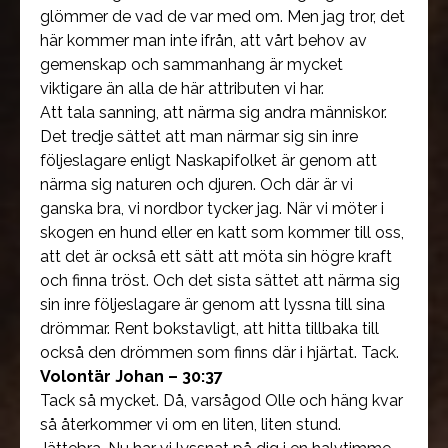
glömmer de vad de var med om. Men jag tror, det
här kommer man inte ifrån, att vårt behov av
gemenskap och sammanhang är mycket
viktigare än alla de här attributen vi har.
Att tala sanning, att närma sig andra människor.
Det tredje sättet att man närmar sig sin inre
följeslagare enligt Naskapifolket är genom att
närma sig naturen och djuren. Och där är vi
ganska bra, vi nordbor tycker jag. När vi möter i
skogen en hund eller en katt som kommer till oss,
att det är också ett sätt att möta sin högre kraft
och finna tröst. Och det sista sättet att närma sig
sin inre följeslagare är genom att lyssna till sina
drömmar. Rent bokstavligt, att hitta tillbaka till
också den drömmen som finns där i hjärtat. Tack.
Volontär Johan – 30:37
Tack så mycket. Då, varsågod Olle och häng kvar
så återkommer vi om en liten, liten stund.