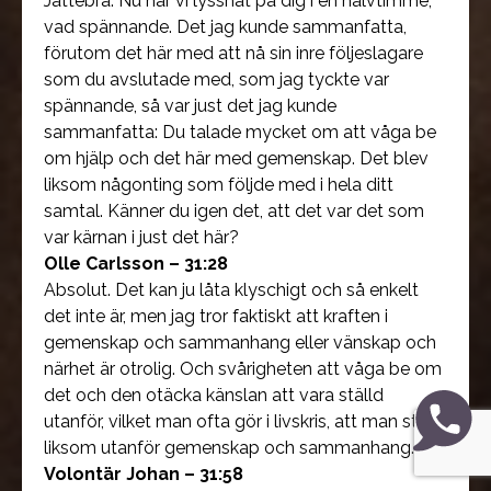
Jättebra. Nu har vi lyssnat på dig i en halvtimme,
vad spännande. Det jag kunde sammanfatta,
förutom det här med att nå sin inre följeslagare
som du avslutade med, som jag tyckte var
spännande, så var just det jag kunde
sammanfatta: Du talade mycket om att våga be
om hjälp och det här med gemenskap. Det blev
liksom någonting som följde med i hela ditt
samtal. Känner du igen det, att det var det som
var kärnan i just det här?
Olle Carlsson – 31:28
Absolut. Det kan ju låta klyschigt och så enkelt
det inte är, men jag tror faktiskt att kraften i
gemenskap och sammanhang eller vänskap och
närhet är otrolig. Och svårigheten att våga be om
det och den otäcka känslan att vara ställd
utanför, vilket man ofta gör i livskris, att man står
liksom utanför gemenskap och sammanhang.
Volontär Johan – 31:58