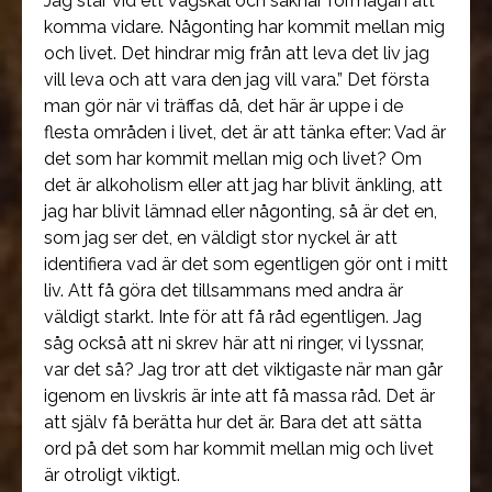
Jag står vid ett vägskäl och saknar förmågan att
komma vidare. Någonting har kommit mellan mig
och livet. Det hindrar mig från att leva det liv jag
vill leva och att vara den jag vill vara.” Det första
man gör när vi träffas då, det här är uppe i de
flesta områden i livet, det är att tänka efter: Vad är
det som har kommit mellan mig och livet? Om
det är alkoholism eller att jag har blivit änkling, att
jag har blivit lämnad eller någonting, så är det en,
som jag ser det, en väldigt stor nyckel är att
identifiera vad är det som egentligen gör ont i mitt
liv. Att få göra det tillsammans med andra är
väldigt starkt. Inte för att få råd egentligen. Jag
såg också att ni skrev här att ni ringer, vi lyssnar,
var det så? Jag tror att det viktigaste när man går
igenom en livskris är inte att få massa råd. Det är
att själv få berätta hur det är. Bara det att sätta
ord på det som har kommit mellan mig och livet
är otroligt viktigt.