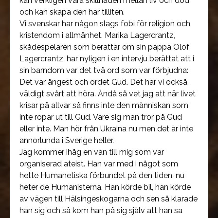
kan verkligen vara skillnaden mellan liv och död
och kan skapa den här tilliten.
Vi svenskar har någon slags fobi för religion och
kristendom i allmänhet. Marika Lagercrantz,
skådespelaren som berättar om sin pappa Olof
Lagercrantz, har nyligen i en intervju berättat att i
sin barndom var det två ord som var förbjudna:
Det var ångest och ordet Gud. Det har vi också
väldigt svårt att höra. Ändå så vet jag att när livet
krisar på allvar så finns inte den människan som
inte ropar ut till Gud. Vare sig man tror på Gud
eller inte. Man hör från Ukraina nu men det är inte
annorlunda i Sverige heller.
Jag kommer ihåg en vän till mig som var
organiserad ateist. Han var med i något som
hette Humanetiska förbundet på den tiden, nu
heter de Humanisterna. Han körde bil, han körde
av vägen till Hälsingeskogarna och sen så klarade
han sig och så kom han på sig själv att han sa