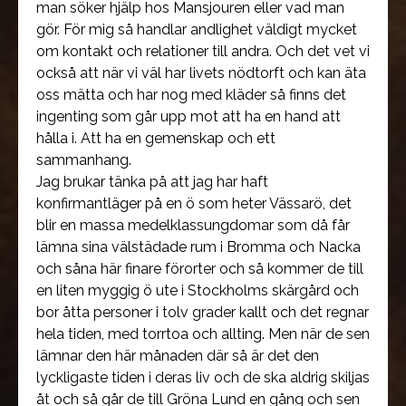
man söker hjälp hos Mansjouren eller vad man
gör. För mig så handlar andlighet väldigt mycket
om kontakt och relationer till andra. Och det vet vi
också att när vi väl har livets nödtorft och kan äta
oss mätta och har nog med kläder så finns det
ingenting som går upp mot att ha en hand att
hålla i. Att ha en gemenskap och ett
sammanhang.
Jag brukar tänka på att jag har haft
konfirmantläger på en ö som heter Vässarö, det
blir en massa medelklassungdomar som då får
lämna sina välstädade rum i Bromma och Nacka
och såna här finare förorter och så kommer de till
en liten myggig ö ute i Stockholms skärgård och
bor åtta personer i tolv grader kallt och det regnar
hela tiden, med torrtoa och allting. Men när de sen
lämnar den här månaden där så är det den
lyckligaste tiden i deras liv och de ska aldrig skiljas
åt och så går de till Gröna Lund en gång och sen