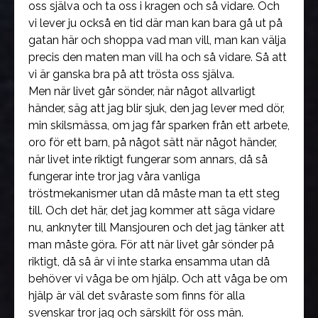
oss själva och ta oss i kragen och så vidare. Och
vi lever ju också en tid där man kan bara gå ut på
gatan här och shoppa vad man vill, man kan välja
precis den maten man vill ha och så vidare. Så att
vi är ganska bra på att trösta oss själva.
Men när livet går sönder, när något allvarligt
händer, säg att jag blir sjuk, den jag lever med dör,
min skilsmässa, om jag får sparken från ett arbete,
oro för ett barn, på något sätt när något händer,
när livet inte riktigt fungerar som annars, då så
fungerar inte tror jag våra vanliga
tröstmekanismer utan då måste man ta ett steg
till. Och det här, det jag kommer att säga vidare
nu, anknyter till Mansjouren och det jag tänker att
man måste göra. För att när livet går sönder på
riktigt, då så är vi inte starka ensamma utan då
behöver vi våga be om hjälp. Och att våga be om
hjälp är väl det svåraste som finns för alla
svenskar tror jag och särskilt för oss män.