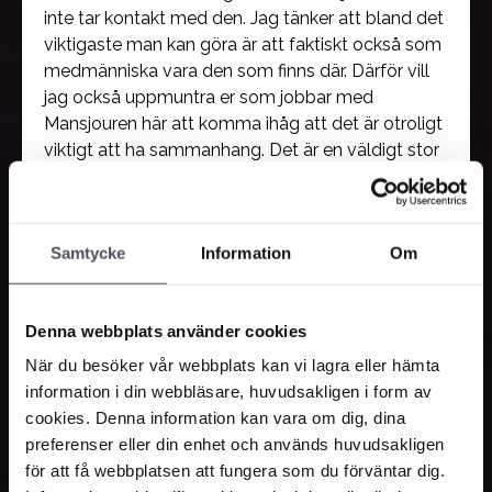
inte tar kontakt med den. Jag tänker att bland det
viktigaste man kan göra är att faktiskt också som
medmänniska vara den som finns där. Därför vill
jag också uppmuntra er som jobbar med
Mansjouren här att komma ihåg att det är otroligt
viktigt att ha sammanhang. Det är en väldigt stor
bristvara.
Hur gör man för att be om hjälp? Det finns inget
enkelt svar på det. Det är ett stort steg. Det är det
Samtycke
Information
Om
största steget som finns tror jag. Jag själv är då
djupt påverkad av tolvstegsrörelsen. Jag kommer
kanske prata mer om det sen, när jag fick möta
Denna webbplats använder cookies
min egen alkoholism och jobbat med de frågorna.
Det som är själva nyckeln i tolvstegsprogrammet
När du besöker vår webbplats kan vi lagra eller hämta
är AA-grupperna, de samtalsgrupper som finns.
information i din webbläsare, huvudsakligen i form av
Det är inte metodiken eller orden eller någon
cookies. Denna information kan vara om dig, dina
pedagogik som egentligen är avgörande. Det
preferenser eller din enhet och används huvudsakligen
som är själva nyckeln till att så många människor
för att få webbplatsen att fungera som du förväntar dig.