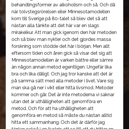
behandlingsformer av alkoholism och så. Och då
när tolvstegsrörelsen eller Minnesotamodellen
kom till Sverige på 80-talet så blev det så att
nästan alla tänkte att det här var en slags
mirakelkur. Att man gick igenom den här metoden
och så blev man nykter och det gjordes massa
forskning som stödde det här i början. Men allt
eftersom tiden och åren gick så visar det sig att
Minnesotamodellen är varken bättre eller sämre
än någon annan metod egentligen. Ungefär lika
bra och lika dåligt. Och jag tror kanske att det är
på samma sätt med alla metoder i livet. Vare sig
man ska gå ner i vikt eller hitta livsmod. Metoder
kommer och går. Det är inte metoderna vi saknar
utan det är uthålligheten att genomföra en
metod. Och för att ha uthålligheten att
genomföra en metod så måste du nästan alltid
hitta ett sammanhang. Och det är därför jag