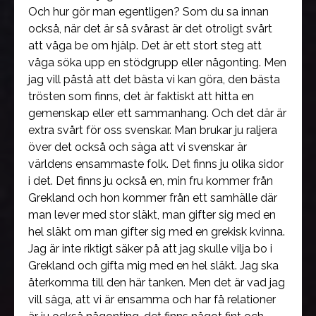
Och hur gör man egentligen? Som du sa innan
också, när det är så svårast är det otroligt svårt
att våga be om hjälp. Det är ett stort steg att
våga söka upp en stödgrupp eller någonting. Men
jag vill påstå att det bästa vi kan göra, den bästa
trösten som finns, det är faktiskt att hitta en
gemenskap eller ett sammanhang. Och det där är
extra svårt för oss svenskar. Man brukar ju raljera
över det också och säga att vi svenskar är
världens ensammaste folk. Det finns ju olika sidor
i det. Det finns ju också en, min fru kommer från
Grekland och hon kommer från ett samhälle där
man lever med stor släkt, man gifter sig med en
hel släkt om man gifter sig med en grekisk kvinna.
Jag är inte riktigt säker på att jag skulle vilja bo i
Grekland och gifta mig med en hel släkt. Jag ska
återkomma till den här tanken. Men det är vad jag
vill säga, att vi är ensamma och har få relationer