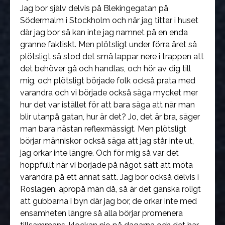
Jag bor själv delvis på Blekingegatan på
Södermalm i Stockholm och när jag tittar i huset
där jag bor så kan inte jag namnet på en enda
granne faktiskt. Men plötsligt under förra året så
plötsligt så stod det små lappar nere i trappen att
det behöver gå och handlas, och hör av dig till
mig, och plötsligt började folk också prata med
varandra och vi började också säga mycket mer
hur det var istället för att bara säga att när man
blir utanpå gatan, hur är det? Jo, det är bra, säger
man bara nästan reflexmässigt. Men plötsligt
börjar människor också säga att jag står inte ut,
jag orkar inte längre. Och för mig så var det
hoppfullt när vi började på något sätt att möta
varandra på ett annat sätt. Jag bor också delvis i
Roslagen, apropå män då, så är det ganska roligt
att gubbarna i byn där jag bor, de orkar inte med
ensamheten längre så alla börjar promenera