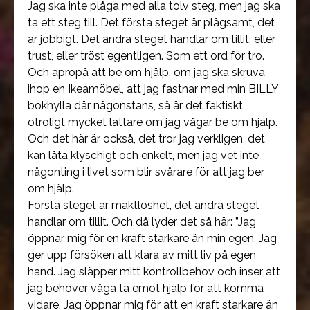
Jag ska inte plåga med alla tolv steg, men jag ska
ta ett steg till. Det första steget är plågsamt, det
är jobbigt. Det andra steget handlar om tillit, eller
trust, eller tröst egentligen. Som ett ord för tro.
Och apropå att be om hjälp, om jag ska skruva
ihop en Ikeamöbel, att jag fastnar med min BILLY
bokhylla där någonstans, så är det faktiskt
otroligt mycket lättare om jag vågar be om hjälp.
Och det här är också, det tror jag verkligen, det
kan låta klyschigt och enkelt, men jag vet inte
någonting i livet som blir svårare för att jag ber
om hjälp.
Första steget är maktlöshet, det andra steget
handlar om tillit. Och då lyder det så här: ”Jag
öppnar mig för en kraft starkare än min egen. Jag
ger upp försöken att klara av mitt liv på egen
hand. Jag släpper mitt kontrollbehov och inser att
jag behöver våga ta emot hjälp för att komma
vidare. Jag öppnar mig för att en kraft starkare än