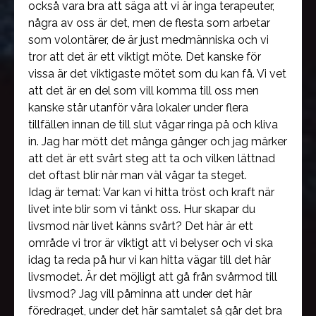
också vara bra att säga att vi är inga terapeuter,
några av oss är det, men de flesta som arbetar
som volontärer, de är just medmänniska och vi
tror att det är ett viktigt möte. Det kanske för
vissa är det viktigaste mötet som du kan få. Vi vet
att det är en del som vill komma till oss men
kanske står utanför våra lokaler under flera
tillfällen innan de till slut vågar ringa på och kliva
in. Jag har mött det många gånger och jag märker
att det är ett svårt steg att ta och vilken lättnad
det oftast blir när man väl vågar ta steget.
Idag är temat: Var kan vi hitta tröst och kraft när
livet inte blir som vi tänkt oss. Hur skapar du
livsmod när livet känns svårt? Det här är ett
område vi tror är viktigt att vi belyser och vi ska
idag ta reda på hur vi kan hitta vägar till det här
livsmodet. Är det möjligt att gå från svårmod till
livsmod? Jag vill påminna att under det här
föredraget, under det här samtalet så går det bra