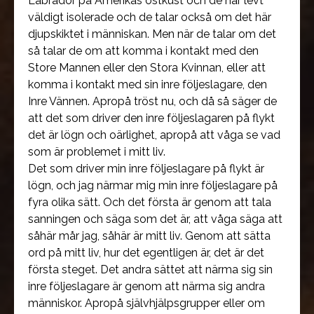
Labrador på Amerikas östkust och de har levt
väldigt isolerade och de talar också om det här
djupskiktet i människan. Men när de talar om det
så talar de om att komma i kontakt med den
Store Mannen eller den Stora Kvinnan, eller att
komma i kontakt med sin inre följeslagare, den
Inre Vännen. Apropå tröst nu, och då så säger de
att det som driver den inre följeslagaren på flykt
det är lögn och oärlighet, apropå att våga se vad
som är problemet i mitt liv.
Det som driver min inre följeslagare på flykt är
lögn, och jag närmar mig min inre följeslagare på
fyra olika sätt. Och det första är genom att tala
sanningen och säga som det är, att våga säga att
såhär mår jag, såhär är mitt liv. Genom att sätta
ord på mitt liv, hur det egentligen är, det är det
första steget. Det andra sättet att närma sig sin
inre följeslagare är genom att närma sig andra
människor. Apropå självhjälpsgrupper eller om