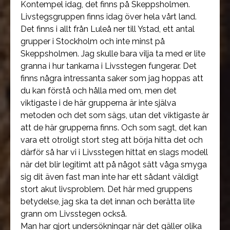
Kontempel idag, det finns på Skeppsholmen.
Livstegsgruppen finns idag över hela vårt land.
Det finns i allt från Luleå ner till Ystad, ett antal
grupper i Stockholm och inte minst på
Skeppsholmen. Jag skulle bara vilja ta med er lite
granna i hur tankarna i Livsstegen fungerar. Det
finns några intressanta saker som jag hoppas att
du kan förstå och hålla med om, men det
viktigaste i de här grupperna är inte själva
metoden och det som sägs, utan det viktigaste är
att de här grupperna finns. Och som sagt, det kan
vara ett otroligt stort steg att börja hitta det och
därför så har vi i Livsstegen hittat en slags modell
när det blir legitimt att på något sätt våga smyga
sig dit även fast man inte har ett sådant väldigt
stort akut livsproblem. Det här med gruppens
betydelse, jag ska ta det innan och berätta lite
grann om Livsstegen också.
Man har gjort undersökningar när det gäller olika