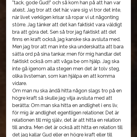
”tack, gode Gud!” och så kom han på att han var
ateist. Jag tror att det här, vare sig vi tror det inte,
när livet verkligen krisar så ropar vi ut någonting
större. Jag tänker att det kan faktiskt vara väldigt
bra att göra det. Sen så tror jag faktiskt att det
finns en kraft också, jag kanske ska avsluta med.
Men jag tror att man inte ska underskatta att bara
sätta ord på sina tankar, men för mig handlar det
faktiskt också om att våga be om hjälp. Jag ska
inte gå igenom alla stegen men det är tolv steg,
olika livsteman, som kan hjälpa en att komma
vidare.
Om man nu ska ändå hitta någon slags tro på en
högre kraft så skulle jag vilja avsluta med att
berätta: Om man ska hitta en andlighet i ens liv,
för mig är andlighet egentligen relationer. Det är
relationen till mig själv, det är att hitta en relation
till andra. Men det är också att hitta en relation till
det jag kallar Gud eller en högre kraft eller till