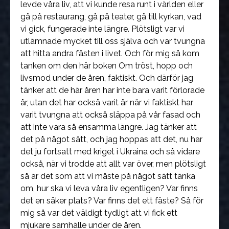
levde våra liv, att vi kunde resa runt i världen eller
gå på restaurang, gå på teater, gå till kyrkan, vad
vi gick, fungerade inte längre. Plötsligt var vi
utlämnade mycket till oss själva och var tvungna
att hitta andra fästen i livet. Och för mig så kom
tanken om den här boken Om tröst, hopp och
livsmod under de åren, faktiskt. Och därför jag
tänker att de här åren har inte bara varit förlorade
år, utan det har också varit år när vi faktiskt har
varit tvungna att också släppa på vår fasad och
att inte vara så ensamma längre. Jag tänker att
det på något sätt, och jag hoppas att det, nu har
det ju fortsatt med kriget i Ukraina och så vidare
också, när vi trodde att allt var över, men plötsligt
så är det som att vi måste på något sätt tänka
om, hur ska vi leva våra liv egentligen? Var finns
det en säker plats? Var finns det ett fäste? Så för
mig så var det väldigt tydligt att vi fick ett
mjukare samhälle under de åren.