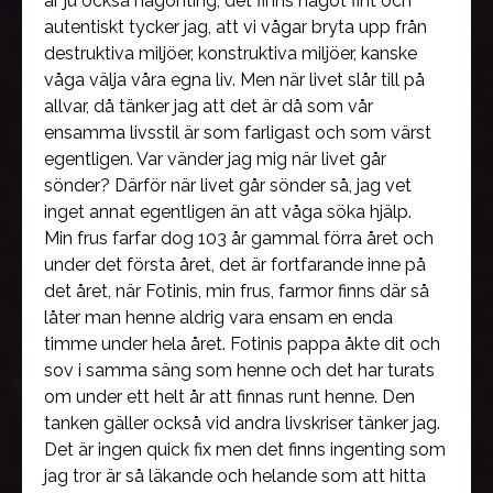
är ju också någonting, det finns något fint och
autentiskt tycker jag, att vi vågar bryta upp från
destruktiva miljöer, konstruktiva miljöer, kanske
våga välja våra egna liv. Men när livet slår till på
allvar, då tänker jag att det är då som vår
ensamma livsstil är som farligast och som värst
egentligen. Var vänder jag mig när livet går
sönder? Därför när livet går sönder så, jag vet
inget annat egentligen än att våga söka hjälp.
Min frus farfar dog 103 år gammal förra året och
under det första året, det är fortfarande inne på
det året, när Fotinis, min frus, farmor finns där så
låter man henne aldrig vara ensam en enda
timme under hela året. Fotinis pappa åkte dit och
sov i samma säng som henne och det har turats
om under ett helt år att finnas runt henne. Den
tanken gäller också vid andra livskriser tänker jag.
Det är ingen quick fix men det finns ingenting som
jag tror är så läkande och helande som att hitta