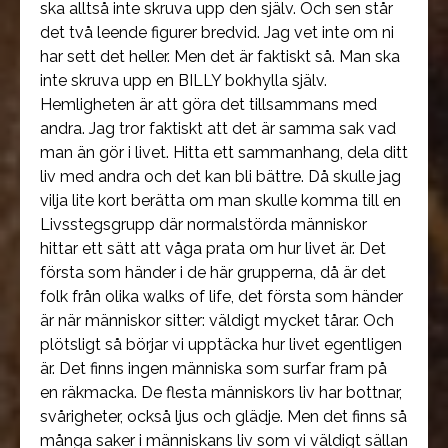
ska alltså inte skruva upp den själv. Och sen står
det två leende figurer bredvid. Jag vet inte om ni
har sett det heller. Men det är faktiskt så. Man ska
inte skruva upp en BILLY bokhylla själv.
Hemligheten är att göra det tillsammans med
andra. Jag tror faktiskt att det är samma sak vad
man än gör i livet. Hitta ett sammanhang, dela ditt
liv med andra och det kan bli bättre. Då skulle jag
vilja lite kort berätta om man skulle komma till en
Livsstegsgrupp där normalstörda människor
hittar ett sätt att våga prata om hur livet är. Det
första som händer i de här grupperna, då är det
folk från olika walks of life, det första som händer
är när människor sitter: väldigt mycket tårar. Och
plötsligt så börjar vi upptäcka hur livet egentligen
är. Det finns ingen människa som surfar fram på
en räkmacka. De flesta människors liv har bottnar,
svårigheter, också ljus och glädje. Men det finns så
många saker i människans liv som vi väldigt sällan