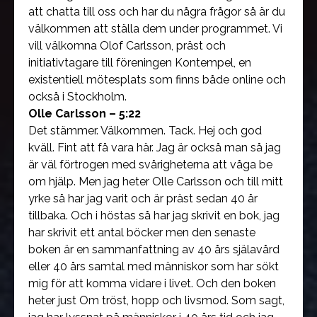
att chatta till oss och har du några frågor så är du
välkommen att ställa dem under programmet. Vi
vill välkomna Olof Carlsson, präst och
initiativtagare till föreningen Kontempel, en
existentiell mötesplats som finns både online och
också i Stockholm.
Olle Carlsson – 5:22
Det stämmer. Välkommen. Tack. Hej och god
kväll. Fint att få vara här. Jag är också man så jag
är väl förtrogen med svårigheterna att våga be
om hjälp. Men jag heter Olle Carlsson och till mitt
yrke så har jag varit och är präst sedan 40 år
tillbaka. Och i höstas så har jag skrivit en bok, jag
har skrivit ett antal böcker men den senaste
boken är en sammanfattning av 40 års själavård
eller 40 års samtal med människor som har sökt
mig för att komma vidare i livet. Och den boken
heter just Om tröst, hopp och livsmod. Som sagt,