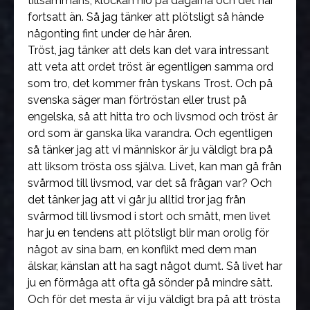
tillsammans, klockan nio på dagarna och det har
fortsatt än. Så jag tänker att plötsligt så hände
någonting fint under de här åren.
Tröst, jag tänker att dels kan det vara intressant
att veta att ordet tröst är egentligen samma ord
som tro, det kommer från tyskans Trost. Och på
svenska säger man förtröstan eller trust på
engelska, så att hitta tro och livsmod och tröst är
ord som är ganska lika varandra. Och egentligen
så tänker jag att vi människor är ju väldigt bra på
att liksom trösta oss själva. Livet, kan man gå från
svårmod till livsmod, var det så frågan var? Och
det tänker jag att vi går ju alltid tror jag från
svårmod till livsmod i stort och smått, men livet
har ju en tendens att plötsligt blir man orolig för
något av sina barn, en konflikt med dem man
älskar, känslan att ha sagt något dumt. Så livet har
ju en förmåga att ofta gå sönder på mindre sätt.
Och för det mesta är vi ju väldigt bra på att trösta