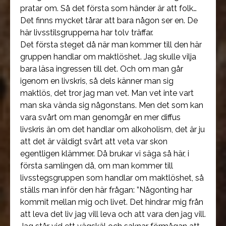
pratar om. Så det första som händer är att folk…
Det finns mycket tårar att bara någon ser en. De
här livsstilsgrupperna har tolv träffar.
Det första steget då när man kommer till den här
gruppen handlar om maktlöshet. Jag skulle vilja
bara läsa ingressen till det. Och om man går
igenom en livskris, så dels känner man sig
maktlös, det tror jag man vet. Man vet inte vart
man ska vända sig någonstans. Men det som kan
vara svårt om man genomgår en mer diffus
livskris än om det handlar om alkoholism, det är ju
att det är väldigt svårt att veta var skon
egentligen klämmer. Då brukar vi säga så här, i
första samlingen då, om man kommer till
livsstegsgruppen som handlar om maktlöshet, så
ställs man inför den här frågan: ”Någonting har
kommit mellan mig och livet. Det hindrar mig från
att leva det liv jag vill leva och att vara den jag vill.