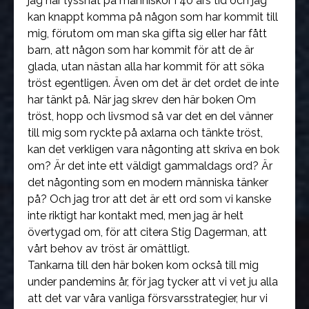
jag har lyssnat på människor i 40 års tid och jag
kan knappt komma på någon som har kommit till
mig, förutom om man ska gifta sig eller har fått
barn, att någon som har kommit för att de är
glada, utan nästan alla har kommit för att söka
tröst egentligen. Även om det är det ordet de inte
har tänkt på. När jag skrev den här boken Om
tröst, hopp och livsmod så var det en del vänner
till mig som ryckte på axlarna och tänkte tröst,
kan det verkligen vara någonting att skriva en bok
om? Är det inte ett väldigt gammaldags ord? Är
det någonting som en modern människa tänker
på? Och jag tror att det är ett ord som vi kanske
inte riktigt har kontakt med, men jag är helt
övertygad om, för att citera Stig Dagerman, att
vårt behov av tröst är omättligt.
Tankarna till den här boken kom också till mig
under pandemins år, för jag tycker att vi vet ju alla
att det var våra vanliga försvarsstrategier, hur vi