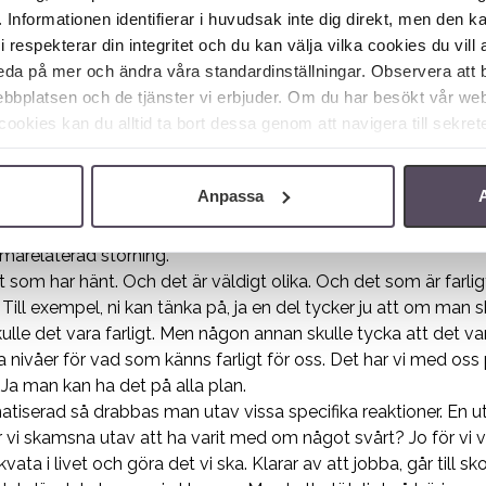
 Informationen identifierar i huvudsak inte dig direkt, men den k
 av den här händelsen den ska involvera bland annat rädsla, 
espekterar din integritet och du kan välja vilka cookies du vill 
 annat än att vara rädd. Skräck är när vi stelnar, när vi stanna
 reda på mer och ändra våra standardinställningar. Observera att
på med just nu. Så skräck ska man vara försiktig med att använ
bbplatsen och de tjänster vi erbjuder. Om du har besökt vår web
rädd och skräckslagen. Skräck är det yttersta utav att vara r
okies kan du alltid ta bort dessa genom att navigera till sekrete
är skräckslagen på riktigt då vet man att det här har varit väld
lse.
d? Ja, det är inte alla som blir traumatiserade alls. Utan de fl
Anpassa
A
tetskränkning, man kan ha fått den här överväldigande känsla
örsvinner det här inom några veckor, inom någon månad. Och de
umarelaterad störning.
t som har hänt. Och det är väldigt olika. Och det som är farli
a. Till exempel, ni kan tänka på, ja en del tycker ju att om man s
ulle det vara farligt. Men någon annan skulle tycka att det va
lika nivåer för vad som känns farligt för oss. Det har vi med oss 
. Ja man kan ha det på alla plan.
atiserad så drabbas man utav vissa specifika reaktioner. En u
 vi skamsna utav att ha varit med om något svårt? Jo för vi vill
kvata i livet och göra det vi ska. Klarar av att jobba, går till s