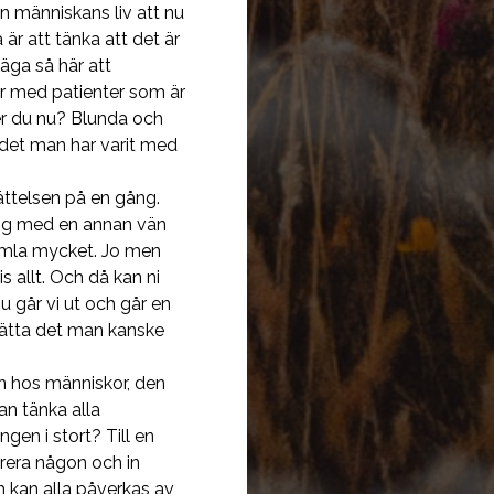
en människans liv att nu
 är att tänka att det är
äga så här att
ar med patienter som är
ser du nu? Blunda och
m det man har varit med
ättelsen på en gång.
 sig med en annan vän
himla mycket. Jo men
s allt. Och då kan ni
nu går vi ut och går en
erätta det man kanske
sen hos människor, den
an tänka alla
gen i stort? Till en
erera någon och in
h kan alla påverkas av