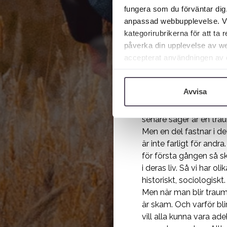
fungera som du förväntar dig.
Den upplevelse man får
anpassad webbupplevelse. Vi r
Och skräck är någonting
kategorirubrikerna för att ta
att göra det vi håller 
påverka din upplevelse av we
och säga jag blev bara 
accepterat användningen av co
människa säger att den 
webbläsare.
då en traumatisk hände
Vem blir då traumatisera
Avvisa
kan ha upplevt integri
Men för de flesta så f
senare säger är en tra
Men en del fastnar i de
är inte farligt för andr
för första gången så sk
i deras liv. Så vi har o
historiskt, sociologiskt
Men när man blir traum
är skam. Och varför blir
vill alla kunna vara ade