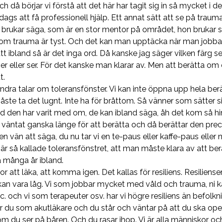
h då börjar vi förstå att det här har tagit sig in så mycket i d
 dags att få professionell hjälp. Ett annat sätt att se på trauma
 brukar säga, som är en stor mentor på området, hon brukar s
n om trauma är tyst. Och det kan man upptäcka när man jobb
tt ibland så är det inga ord. Då kanske jag säger vilken färg 
er eller ser. För det kanske man klarar av. Men att berätta o
t.
ndra talar om toleransfönster. Vi kan inte öppna upp hela ber
måste ta det lugnt. Inte ha för bråttom. Så vänner som sätter
d den har varit med om, de kan ibland säga, åh det kom så 
väntat ganska länge för att berätta och då berättar den preci
en vän att säga, du nu tar vi en te-paus eller kaffe-paus eller 
här så kallade toleransfönstret, att man måste klara av att b
å många år ibland.
gor att läka, att komma igen. Det kallas för resiliens. Resilien
an vara låg. Vi som jobbar mycket med våld och trauma, ni k
. och vi som terapeuter osv. har vi högre resiliens än befolknin
ar du som akutläkare och du står och väntar på att du ska op
m du ser på båren. Och du rasar ihop. Vi är alla människor oc