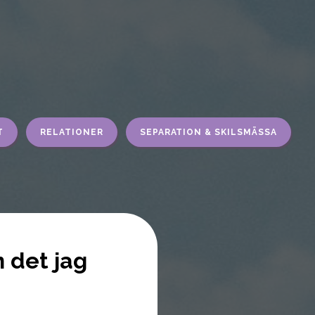
T
RELATIONER
SEPARATION & SKILSMÄSSA
 det jag