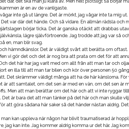
 det där, det ska man ju klara av. Men helt plötsligt så börjar m
skammen är en av de vanligaste.
vågar inte gå ut längre. Det är mörkt, jag vågar inte ta mig ut. 
. Det var där det hände. Och så vidare. En allmän rädsla och 
järtslagen börjar ticka. Det är ganska otäckt att drabbas utav
älvkänsla, lägre självförtroende. Jag trodde att jag var så och
 på en, man blir svag.
ch hämndkänslor. Det är väldigt svårt att berätta om oftast. 
Men vi gör det och det är nog bra att prata om det för att ann
Och det här har jag varit med om allt från att man tar och olja
t en illa till att man tar bilen och kör över personen 50 gånge
tt. Det skrämmer väldigt många att ha de här känslorna. För v
vet är att samtalet, om det sen är med en vän, om det sen ä
ffs. Men att man berättar om det här och att vi inte ryggar till
Det är bara det att man tänker på det här och man skulle vilj
för att göra sådana här saker så det händer nästan aldrig. De
man kan uppleva när någon har blivit traumatiserad är hopplö
ängre, jag kan inte. Jag kommer aldrig komma ur det här. Jag k