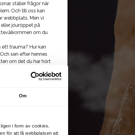
nar, ställer frågor när
blem. Och till oss kan
vår webbplats. Men vi
eller jouröppet på
 jättevälkommen om du
å ett trauma? Hur kan
 Och sen efter hennes
atten om det du har hört
få möta en grupp som man
kan och sen att ni hör
Om
r en traumatisk
gins område ska
r var vittne till en
ligen i form av cookies.
allvarlig skada eller
n för att få webbplatsen att