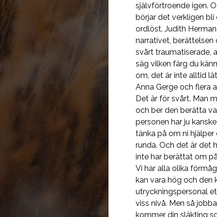
självförtroende igen. Oc
börjar det verkligen bli
ordlöst. Judith Herman
narrativet, berättelse
svårt traumatiserade, a
säg vilken färg du känn
om, det är inte alltid lät
Anna Gerge och flera a
Det är för svårt. Man 
och ber den berätta va
personen har ju kanske 
tänka på om ni hjälper 
runda. Och det är det 
inte har berättat om p
Vi har alla olika förmå
kan vara hög och den k
utryckningspersonal etc
viss nivå. Men så jobb
kommer din släkting so