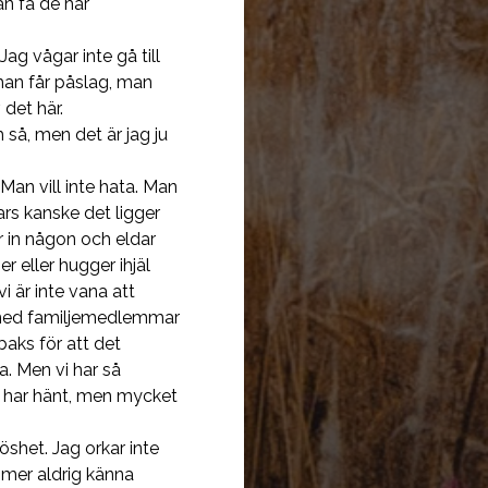
an få de här
Jag vågar inte gå till
man får påslag, man
 det här.
 så, men det är jag ju
Man vill inte hata. Man
ars kanske det ligger
r in någon och eldar
r eller hugger ihjäl
i är inte vana att
r med familjemedlemmar
baks för att det
a. Men vi har så
t har hänt, men mycket
shet. Jag orkar inte
ommer aldrig känna