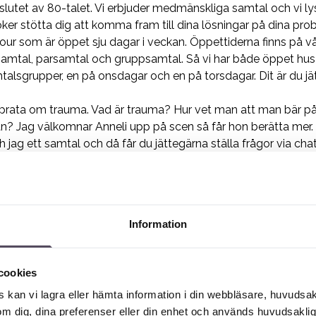
lutet av 80-talet. Vi erbjuder medmänskliga samtal och vi lyss
söker stötta dig att komma fram till dina lösningar på dina pro
onjour som är öppet sju dagar i veckan. Öppettiderna finns på 
 samtal, parsamtal och gruppsamtal. Så vi har både öppet hus 
alsgrupper, en på onsdagar och en på torsdagar. Dit är du
i prata om trauma. Vad är trauma? Hur vet man att man bär p
 Jag välkomnar Anneli upp på scen så får hon berätta mer.
 jag ett samtal och då får du jättegärna ställa frågor via ch
lkommen Anneli.
16
 och vad fint att jag blev hitbjuden. Det är ju speciellt att 
g ska försöka att förklara och involvera er så mycket som jag 
Information
gäller trauma så är det så här att man måste ju vara utsatt fö
ver det vara två kriterier inblandade för att vi inom psykolo
cookies
auma. Det ska ha varit en händelse där man upplevde själv elle
 kan vi lagra eller hämta information i din webbläsare, huvudsak
onterades med svåra saker såsom dödsfall, död, hot om död, 
m dig, dina preferenser eller din enhet och används huvudsaklige
iv och död för någon annans fysiska integritet.