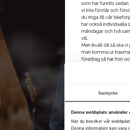
som har funnits sedan s
vi inte förstår och för
du ringa till vår telef
har också individuella
måndagar och två samt
vill.
Men ikväll då så ska v
man komma ur trauman?
föredrag så har hon och
och det du undrar. Vä
Anneli Svensson – 2:
Tack så mycket. Ja, hej
inte möter live. Men ja
Samtycke
av er och ställer frågor.
För det första när det 
händelse. Och där behö
Denna webbplats använder 
beteckna det som ett tr
När du besöker vår webbplats
händelse där man konfr
Denna information kan vara o
fara för någon annans l