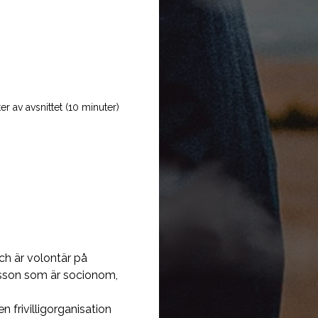
r av avsnittet (10 minuter)
ch är volontär på
nsson som är socionom,
 frivilligorganisation