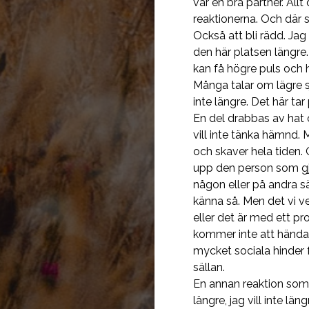
var en bra partner. Allt
reaktionerna. Och där 
Också att bli rädd. Jag 
den här platsen längre
kan få högre puls och h
Många talar om lägre sj
inte längre. Det här tar
En del drabbas av hat o
vill inte tänka hämnd. 
och skaver hela tiden. 
upp den person som gjor
någon eller på andra sä
känna så. Men det vi 
eller det är med ett pro
kommer inte att hända. 
mycket sociala hinder 
sällan.
En annan reaktion som 
längre, jag vill inte l