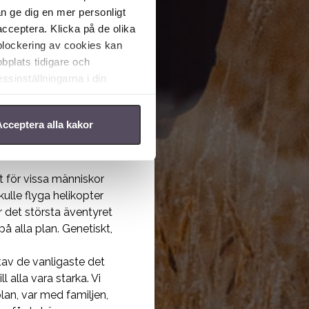
an ge dig en mer personligt
hjälplöshet och skräck.
acceptera. Klicka på de olika
r upp och inte klarar av
 blockering av cookies kan
da bara slarvigt så här
bplats tidigare och
ädd. Så när en
ssinställningarna i din
igt allvarligt. Detta är
esta blir inte det. Man
cceptera alla kakor
n för vad som hände.
t blir inte det som vi
gt för vissa människor
kulle flyga helikopter
r det största äventyret
på alla plan. Genetiskt,
tav de vanligaste det
 alla vara starka. Vi
kolan, var med familjen,