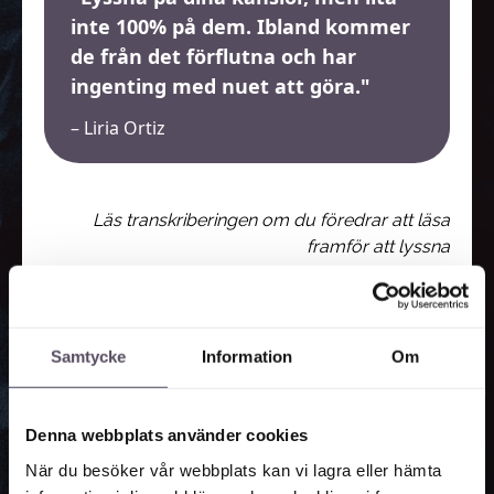
inte 100% på dem. Ibland kommer
de från det förflutna och har
ingenting med nuet att göra.
– Liria Ortiz
Läs transkriberingen om du föredrar att läsa
framför att lyssna
Om jag har en föreställning om att andra vill
mig illa
och kommer att göra mig besviken, så
kommer jag tyvärr ofta att välja den typen av
personer för att bekräfta min bild, säger Liria. Men
Samtycke
Information
Om
den goda nyheten är att mönstren går att bryta.
Tillit tar tid att växa fram.
Vi ska inte heller
hamna i fällan att ”jag borde lita på den och den.”
Denna webbplats använder cookies
Enligt Liria ska man inte känna några sådana krav.
När du besöker vår webbplats kan vi lagra eller hämta
Med just dina erfarenheter kan det vara klokt att