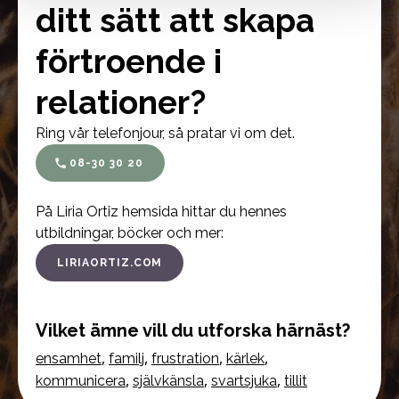
ditt sätt att skapa
förtroende i
relationer?
Ring vår telefonjour, så pratar vi om det.
08-30 30 20
På Liria Ortiz hemsida hittar du hennes
utbildningar, böcker och mer:
LIRIAORTIZ.COM
Vilket ämne vill du utforska härnäst?
,
,
,
,
ensamhet
familj
frustration
kärlek
,
,
,
kommunicera
självkänsla
svartsjuka
tillit