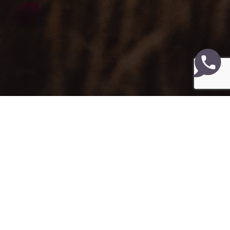
Hornsgatan 135
117 28 Stockholm
Jourtelefon:
08-30 30 20
info@mansjouren.se