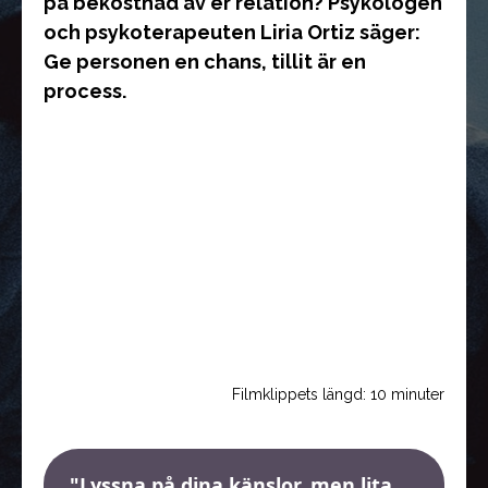
på bekostnad av er relation? Psykologen
och psykoterapeuten Liria Ortiz säger:
Ge personen en chans, tillit är en
process.
Filmklippets längd: 10 minuter
Lyssna på dina känslor, men lita