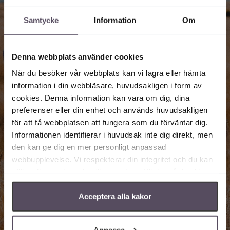
Samtycke
Information
Om
Denna webbplats använder cookies
När du besöker vår webbplats kan vi lagra eller hämta
information i din webbläsare, huvudsakligen i form av
cookies. Denna information kan vara om dig, dina
preferenser eller din enhet och används huvudsakligen
för att få webbplatsen att fungera som du förväntar dig.
Informationen identifierar i huvudsak inte dig direkt, men
den kan ge dig en mer personligt anpassad
webbupplevelse. Vi respekterar din integritet och du kan
välja vilka cookies du vill acceptera. Klicka på de olika
kategorirubrikerna för att ta reda på mer och ändra våra
standardinställningar. Observera att blockering av
Acceptera alla kakor
cookies kan påverka din upplevelse av webbplatsen och
de tjänster vi erbjuder. Om du har besökt vår webbplats
Anpassa