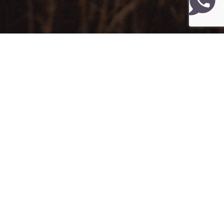
Hornsgatan 135
117 28 Stockholm
Jourtelefon:
08-30 30 20
info@mansjouren.se