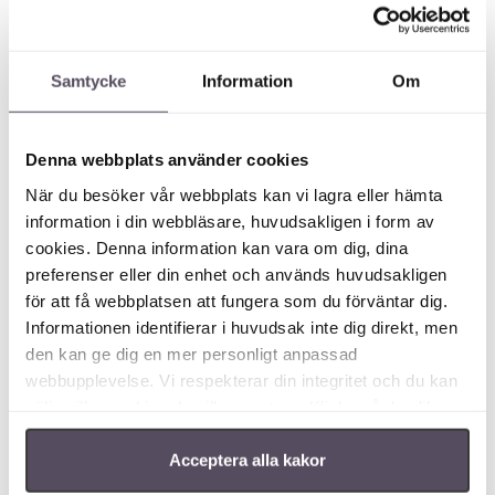
Rösträtt:
Volontär som varit verksam i föreningen
under år
Samtycke
Information
Om
20
2
5
äger rätt att rösta på årsmötet
.
Dagordning:
Denna webbplats använder cookies
1 Ordföranden öppnar mötet
När du besöker vår webbplats kan vi lagra eller hämta
2 Val av mötesordförande och sekreterare
information i din webbläsare, huvudsakligen i form av
3 Val av två protokolljusterare tillika rösträknare
cookies. Denna information kan vara om dig, dina
4
Upprop och fastställande av röstlängd
preferenser eller din enhet och används huvudsakligen
5 Fråga om mötet utlysts i laga ordning
för att få webbplatsen att fungera som du förväntar dig.
6 Fastställande av dagordning
Informationen identifierar i huvudsak inte dig direkt, men
7 Godkännande av verksamhetsberättelse
den kan ge dig en mer personligt anpassad
8 Godkännande av årsredovisning
webbupplevelse. Vi respekterar din integritet och du kan
9 Föredragning av revisionsberättelsen
välja vilka cookies du vill acceptera. Klicka på de olika
10 Frågor till styrelsen
kategorirubrikerna för att ta reda på mer och ändra våra
11 Fråga om ansvarsfrihet till styrelsen
standardinställningar. Observera att blockering av
Acceptera alla kakor
12 Fråga om arvoden för det gångna
cookies kan påverka din upplevelse av webbplatsen och
verksamhetsåret