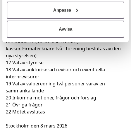
de tjänster vi erbjuder. Om du har besökt vår webbplats
13 Beslut om eventuella medlemsavgifter för det nya
Anpassa
tidigare och accepterat användningen av cookies kan du
verksamhetsåret
alltid ta bort dessa genom att navigera till
14 Fastställa verksamhetsplanen för 202
6
sekretessinställningarna i din webbläsare.
15 Fastställa budget för 202
6
Avvisa
16
Fastställa ansvarsfördelning
för styrelse och
funktionärer
(Val av sekreterare,
kassör. Firmatecknare två i förening beslutas av den
nya styrelsen)
17 Val av styrelse
18 Val av auktoriserad revisor och eventuella
internrevisorer
19 Val av valberedning två personer varav en
sammankallande
20 Inkomna motioner, frågor och förslag
21 Övriga frågor
22 Mötet avslutas
Stockhol
m den 8 mars 202
6