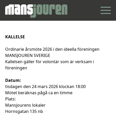
KALLELSE
O
rdinarie
årsmöte
202
6
i
den ideella föreningen
MANSJOUREN SVERIGE
Kallelsen gäller
för
volontär som är verksam i
föreningen
Datum:
tisdagen
den
2
4
mars
202
6
klockan 1
8:00
Mötet
beräknas pågå ca en timme
Plats:
Mansjourens lokaler
Hornsgatan 135 nb