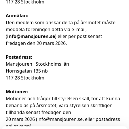
117 28 Stockholm
Anmälan:
Den medlem som
önskar delta
på
årsmötet
måste
meddela
föreningen
detta
via
e
–
mail,
(
info@mansjouren.se
)
eller per post senast
fredagen
den
2
0
mars
202
6
.
Postadress:
Mansjouren i Stockholms län
Hornsgatan 135 nb
117 28 Stockholm
Motioner:
Motioner
och frågor
till styrelsen
skall, för
att kunna
behandlas på
årsmötet
, vara styrelsen skrift
lige
n
t
illhanda
senast
fredagen
den
2
0
mars
202
6
(
info@mansjouren.se
, eller postadress
enligt ovan)