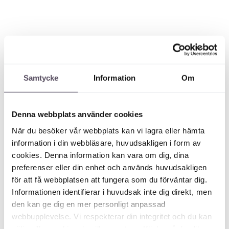
Samtycke
Information
Om
Denna webbplats använder cookies
När du besöker vår webbplats kan vi lagra eller hämta
information i din webbläsare, huvudsakligen i form av
cookies. Denna information kan vara om dig, dina
preferenser eller din enhet och används huvudsakligen
för att få webbplatsen att fungera som du förväntar dig.
Samtalsgrupp hos ABF
Informationen identifierar i huvudsak inte dig direkt, men
den kan ge dig en mer personligt anpassad
Malmö
webbupplevelse. Vi respekterar din integritet och du kan
välja vilka cookies du vill acceptera. Klicka på de olika