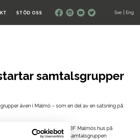
|
Sve
Eng
KT
STÖD OSS
startar samtalsgrupper
sgrupper även i Malmö – som en del av en satsning på
r 26 oktober 18.00 – 20.00 i i ABF Malmös hus på
illfället arrangerar Mansjouren samtalsgruppen