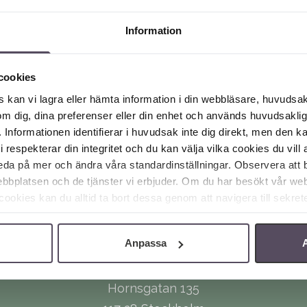
varannan vecka.
Information
Du är välkommen att delta i s
att dyka upp.
cookies
 kan vi lagra eller hämta information i din webbläsare, huvudsak
m dig, dina preferenser eller din enhet och används huvudsaklige
 Informationen identifierar i huvudsak inte dig direkt, men den k
espekterar din integritet och du kan välja vilka cookies du vill 
 reda på mer och ändra våra standardinställningar. Observera att
bbplatsen och de tjänster vi erbjuder. Om du har besökt vår web
okies kan du alltid ta bort dessa genom att navigera till sekrete
Anpassa
A
Hornsgatan 135