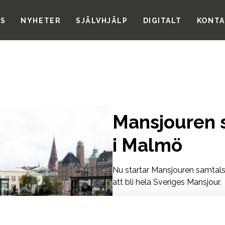
SS
NYHETER
SJÄLVHJÄLP
DIGITALT
KONTA
Mansjouren 
i Malmö
Nu startar Mansjouren samtal
att bli hela Sveriges Mansjour.
Den första samtalsgruppen bli
Spånehusvägen 47. Efter det t