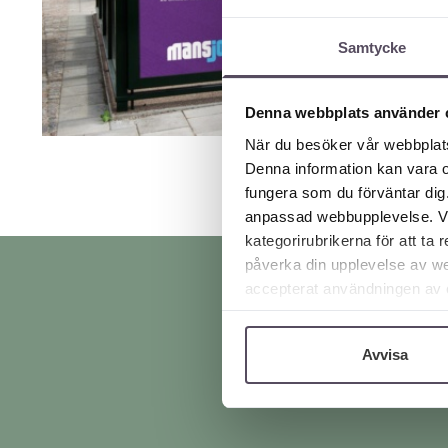
Samtycke
Denna webbplats använder 
När du besöker vår webbplats
Denna information kan vara o
fungera som du förväntar dig.
anpassad webbupplevelse. Vi r
kategorirubrikerna för att ta
påverka din upplevelse av we
accepterat användningen av co
webbläsare.
Avvisa